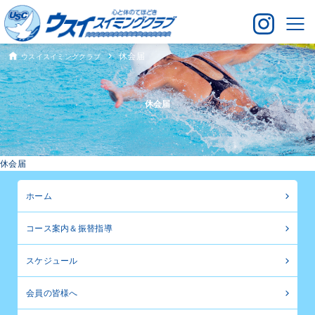
休会届
ウスイスイミングクラブ
休会届
休会届
ホーム
コース案内＆振替指導
スケジュール
会員の皆様へ