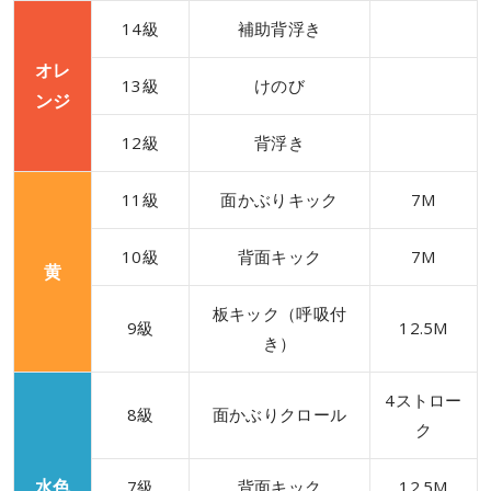
14級
補助背浮き
オレ
13級
けのび
ンジ
12級
背浮き
11級
面かぶりキック
7M
10級
背面キック
7M
黄
板キック（呼吸付
9級
12.5M
き）
4ストロー
8級
面かぶりクロール
ク
水色
7級
背面キック
12.5M