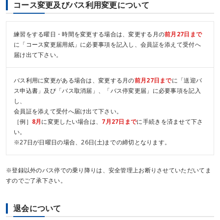
コース変更及びバス利用変更について
練習をする曜日・時間を変更する場合は、変更する月の
前月27日まで
に「コース変更届用紙」に必要事項を記入し、会員証を添えて受付へ
届け出て下さい。
バス利用に変更がある場合は、変更する月の
前月27日まで
に「送迎バ
ス申込書」及び「バス取消届」、「バス停変更届」に必要事項を記入
し、
会員証を添えて受付へ届け出て下さい。
［例］
8月
に変更したい場合は、
7月27日まで
に手続きを済ませて下さ
い。
※27日が日曜日の場合、26日(土)までの締切となります。
※登録以外のバス停での乗り降りは、安全管理上お断りさせていただいてま
すのでご了承下さい。
退会について