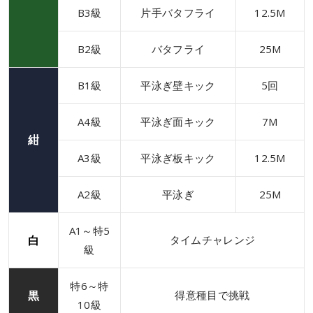
B3級
片手バタフライ
12.5M
B2級
バタフライ
25M
B1級
平泳ぎ壁キック
5回
A4級
平泳ぎ面キック
7M
紺
A3級
平泳ぎ板キック
12.5M
A2級
平泳ぎ
25M
A1～特5
白
タイムチャレンジ
級
特6～特
黒
得意種目で挑戦
10級