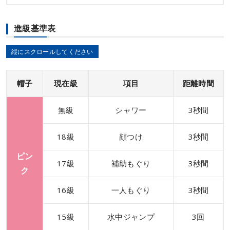
進級基準表
帽子
現在級
項目
距離時間
無級
シャワー
3秒間
18級
顔つけ
3秒間
ピン
17級
補助もぐり
3秒間
ク
16級
一人もぐり
3秒間
15級
水中ジャンプ
3回