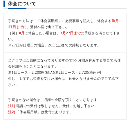
休会について
手続きの方法は、「休会届用紙」に必要事項を記入し、休会する
前月
27日まで
に、受付へ届け出て下さい。
［例］
8月
に休会したい場合は、
7月27日まで
に手続きを済ませて下さ
い。
※27日が日曜日の場合、26日(土)までの締切となります。
当クラブは会員制になっておりますので1ケ月間お休みする場合でも休
会月謝を頂くことになります。
週1回コース・2,200円(税込)/週2回コース・2,720(税込)円
但し、１度でも指導を受けた場合は、休会となりませんのでご了承下
さい。
手続きのない場合は、月謝の全額を頂くことになります。
注1)
電話での受付は致しません。受付にお越し下さい。
注2)
「休会届用紙」は受付にあります。