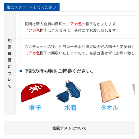
初回は新入会員の目印の、
アカ色
の帽子をかぶります。
（
アカ色
帽子はご入会時に、受付にてお渡し致します）
初
泳力チェックの後、担当コーチより決定級の色の帽子と交換致しま
回
（
アカ色
帽子は回収いたしますので、名前は書かずにお願い致しま
練
習
に
下記の持ち物をご持参ください。
つ
い
て
進級テストについて