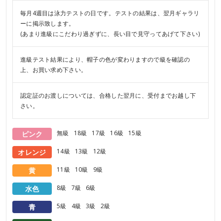
毎月4週目は泳力テストの日です。テストの結果は、翌月ギャラリ
ーに掲示致します。
(あまり進級にこだわり過ぎずに、長い目で見守ってあげて下さい)
進級テスト結果により、帽子の色が変わりますので級を確認の
上、お買い求め下さい。
認定証のお渡しについては、合格した翌月に、受付までお越し下
さい。
無級
18級
17級
16級
15級
ピンク
14級
13級
12級
オレンジ
11級
10級
9級
黄
8級
7級
6級
水色
5級
4級
3級
2級
青