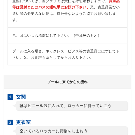
盗難については、当クラブでは責任を持ち兼ねますので、
貴重品
等は受付またはバスの運転手にお預け下さい。
又、貴重品及び小
遣い等の必要のない物は、持たせないようご協力お願い致しま
す。
爪、耳はいつも清潔にして下さい。（中耳炎のもと）
プールに入る場合、ネックレス・ピアス等の貴重品ははずして下
さい。又、お化粧も落としてからお入り下さい。
プールに来てからの流れ
玄関
靴はビニール袋に入れて、ロッカーに持っていこう
更衣室
空いているロッカーに荷物をしまおう