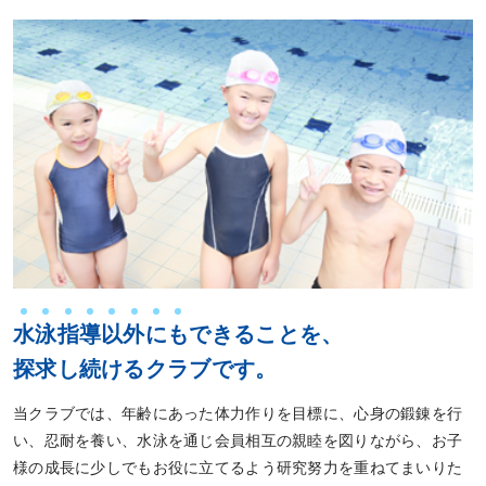
水
泳
指
導
以
外
に
も
できることを、
探求し続けるクラブです。
当クラブでは、年齢にあった体力作りを目標に、心身の鍛錬を行
い、忍耐を養い、水泳を通じ会員相互の親睦を図りながら、お子
様の成長に少しでもお役に立てるよう研究努力を重ねてまいりた