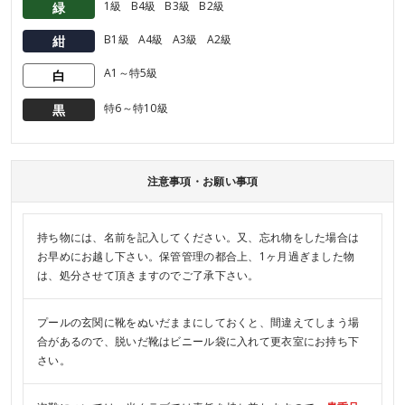
1級
B4級
B3級
B2級
緑
B1級
A4級
A3級
A2級
紺
A1～特5級
白
特6～特10級
黒
注意事項・お願い事項
持ち物には、名前を記入してください。又、忘れ物をした場合は
お早めにお越し下さい。保管管理の都合上、1ヶ月過ぎました物
は、処分させて頂きますのでご了承下さい。
プールの玄関に靴をぬいだままにしておくと、間違えてしまう場
合があるので、脱いだ靴はビニール袋に入れて更衣室にお持ち下
さい。